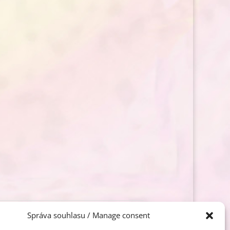
Správa souhlasu / Manage consent
t se sborem PAUL ROBESON CHOIR