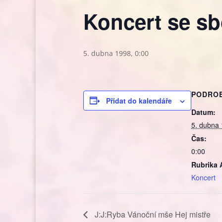
Koncert se sb
5. dubna 1998, 0:00
PODRO
Přidat do kalendáře
Datum:
5. dubna
Čas:
0:00
Rubrika 
Koncert
J:J:Ryba Vánoční mše Hej mistře