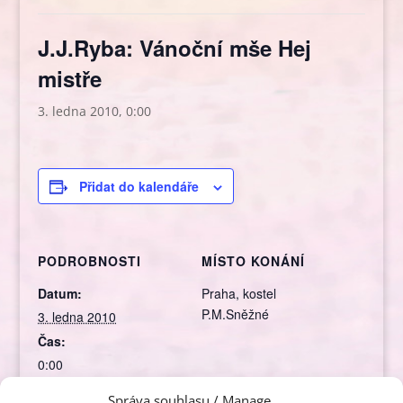
J.J.Ryba: Vánoční mše Hej
mistře
3. ledna 2010, 0:00
Přidat do kalendáře
PODROBNOSTI
MÍSTO KONÁNÍ
Datum:
Praha, kostel
P.M.Sněžné
3. ledna 2010
Čas:
0:00
Rubrika Akce:
Správa souhlasu / Manage